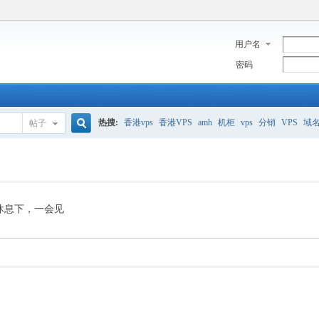
用户名
密码
热搜:
香港vps
香港VPS
amh
机柜
vps
分销
VPS
域
帖子
搜
美国服务器
香港
全能空间
whmcs
digitalocean
索
休息下，一会见